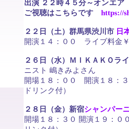
出演 ２２時４５分～オンエア
ご視聴はこちらです
https://
２２日（土）群馬県渋川市
日
開演１４：００ ライブ料金
２６日（水）ＭＩＫＡＫＯラ
ニスト 嶋きみよさん
開場１８：００ 開演１８：
ドリンク付）
２８日（金）新宿
シャンパー
開場１８：３０ 開演１９：０